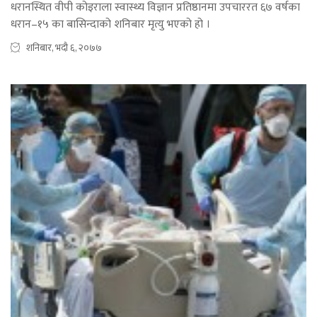
धरानस्थित वीपी कोइराला स्वास्थ्य विज्ञान प्रतिष्ठानमा उपचाररत ६७ वर्षका
धरान–१५ का बासिन्दाको शनिबार मृत्यु भएको हो ।
शनिबार, भदौ ६, २०७७