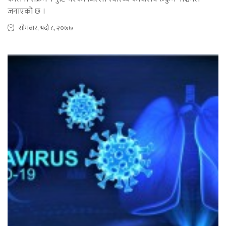
जनाएको छ ।
सोमबार, भदौ ८, २०७७