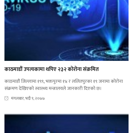
काठमाडौं उपत्यकामा थपिए २३२ कोरोना संक्रमित
काठमाडौं जिल्लामा १९९, भक्तपुरमा १४ र ललितपुरका १९ जनामा कोरोना
संक्रमण देखिएको स्वास्थ्य मन्त्रालयले जानकारी दिएको छ।
मंगलबार, भदौ ९, २०७७