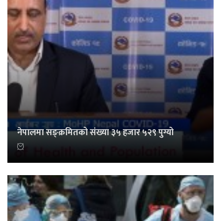
नेपालमा सङ्क्रमितको संख्या ३५ हजार ५२९ पुग्यो