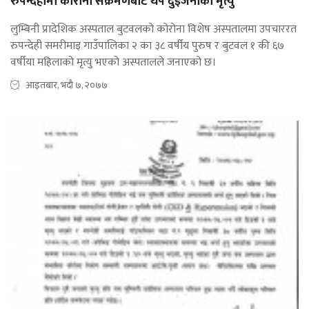
रुपन्देहीमा कोरोना संक्रमणबाट थप दुईजनाको मृत्यु
लुम्बिनी प्रादेशिक अस्पताल बुटवलको कोरोना विशेष अस्पतालमा उपचाररत
रुपन्देही समरीमाइ गाउँपालिका २ का ३८ वर्षीय पुरुष र बुटवल १ की ६७
वर्षीया महिलाको मृत्यु भएको अस्पतालले जनाएको छ।
आइतबार, भदौ ७, २०७७