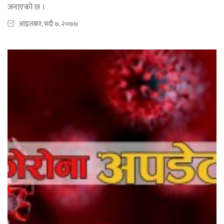
जनाएको छ ।
आइतबार, भदौ ७, २०७७