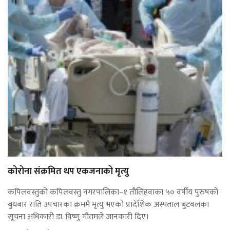
कोरोना संक्रमित थप एकजनाको मृत्यु
कपिलवस्तुको कपिलवस्तु नगरपालिका–१ तौलिहवाका ५० वर्षीय पुरुषको
बुधबार राति उपचारका क्रममै मृत्यु भएको प्रादेशिक अस्पताल बुटवलका
सूचना अधिकारी डा. विष्णु गौतमले जानकारी दिए।