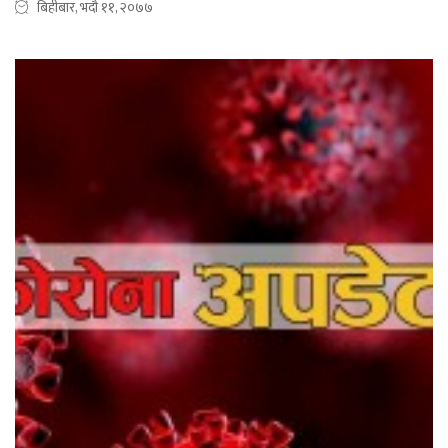
बिहीबार, भदौ ११, २०७७