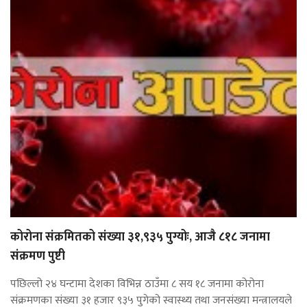
कोरोना संक्रमितको संख्या ३१,९३५ पुग्योः, आजै ८१८ जनामा
संक्रमण पुष्टी
पछिल्लो २४ घन्टामा देशका विभिन्न ठाउँमा ८ सय १८ जनामा कोरोना
संक्रमणका संख्या ३१ हजार ९३५ पुगेको स्वास्थ्य तथा जनसंख्या मन्त्रालयले