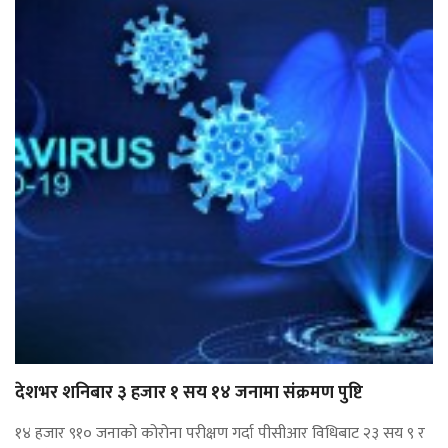
देशभर शनिबार ३ हजार १ सय १४ जनामा संक्रमण पुष्टि
१४ हजार ९१० जनाको कोरोना परीक्षण गर्दा पीसीआर विधिबाट २३ सय ९ र