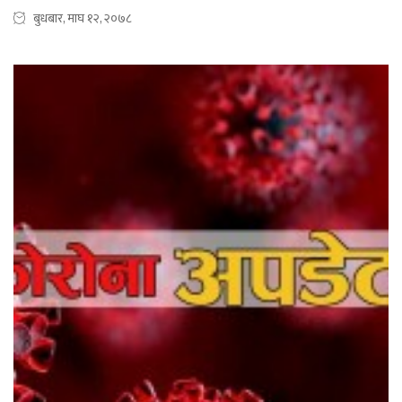
बुधबार, माघ १२, २०७८