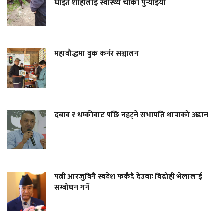
घाइते शाहीलाई स्वास्थ्य चौकी पुर्‍याइयो
महाबौद्धमा बुक कर्नर सञ्चालन
दबाब र धम्कीबाट पछि नहट्ने सभापति थापाको अडान
पत्नी आरजुबिनै स्वदेश फर्कंदै देउवाः विद्रोही भेलालाई
सम्बोधन गर्ने