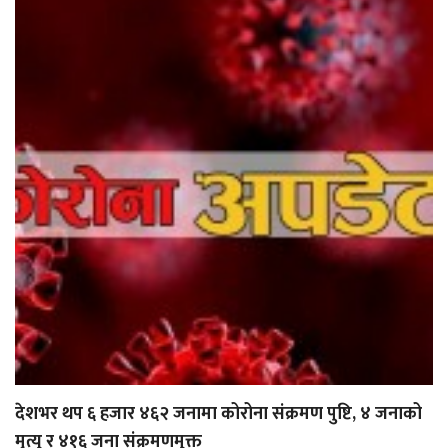
देशभर थप ६ हजार ४६२ जनामा कोरोना संक्रमण पुष्टि, ४ जनाको
मृत्यु र ४१६ जना संक्रमणमुक्त