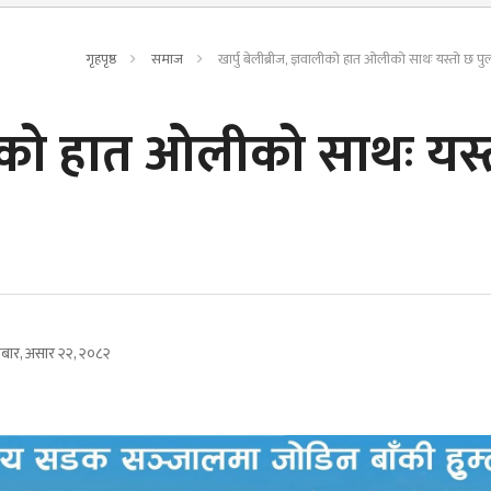
गृहपृष्ठ
समाज
खार्पु बेलीब्रीज, ज्ञवालीको हात ओलीको साथः यस्तो छ पुल
वालीको हात ओलीको साथः यस
ार, असार २२, २०८२