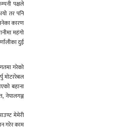
म्पनी पक्षले
 भयो तर पनि
नबनेका कारण
वानीमा महंगो
्णालीका दुई
ागतमा गरेको
पु मोटररेबल
 भएको बहाना
, नेपालगञ्ज
ाउण्ट मेमेरी
डान गरेर काम