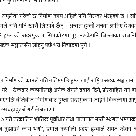
रपनि पुल निर्माणले गति लिएन ।
सम्झौता गरेको छ निर्माण कार्य अहिले पनि निरन्तर भैरहेको छ । स
कामले गति पनि खासै लिएको छैन् । अन्ततः हुम्ली जनता आतिए देशक
पनि हुम्लाको सदरमुकाम सिमकोटमा पुग्न नसकेपनि जिल्लाका राज
डक सञ्जालसँग जोड्नु पर्छ भन्ने निचोडमा पुगे ।
ल निर्माणको कामले गति नलिएपछि हुम्लालाई राष्ट्रिय सडक सञ्जालमा
गरे । ठेकदार कम्पनीलाई अनेक ढंगले दवाव दिने, प्रोत्साहित गर्ने 
ि बेलिब्रीज निर्माणबाट हुम्ला सदरमुकाम जोड्ने विकल्पमा आफू प
गोरखबहादुर बोगटीले बताए ।
गते तत्कालिन भौतिक पूर्वाधार तथा यातायात मन्त्री स्थगत भ्रमणका
त्र बुझाउने काम भयो’, एमाले कर्णाली प्रदेश इन्चार्ज समेत रहेका 