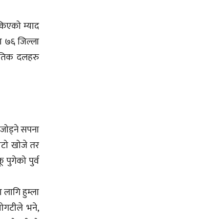
किएको म्याद
ा ७६ जिल्ला
नितिक दलहरु
 जोड्ने सपना
बाटो खोजे तर
ुगेको पुर्व
 लागि हुम्ला
बोगटीले भने,