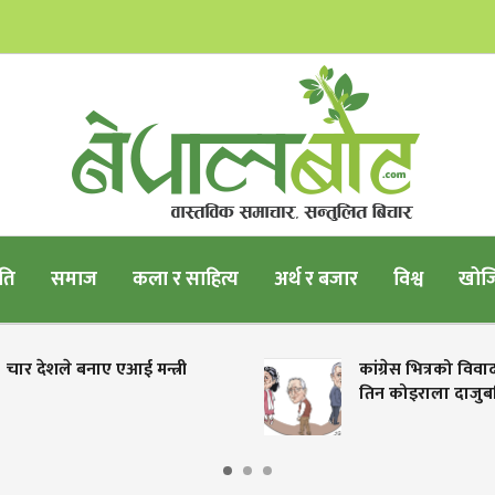
ति
समाज
कला र साहित्य
अर्थ र बजार
विश्व
खोजि
री
कांग्रेस भित्रको विवादमा तीनतिर
तिन कोइराला दाजुबहिनी