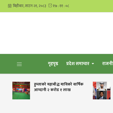
गृहपृष्ठ
प्रदेश समाचार
राजनी
लाको महाबौद्ध माविको वार्षिक
चार देशले बनाए एआई मन्त्
ानी २ करोड १ लाख