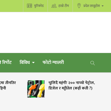
युनिकोड
हाम्रो टीम
प्रदेश छान्नुहोस
 रिर्पोट
विविध
फोटो ग्यालरी
चुलिदैं महंगीः २०० नाघ्यो पेट्रोल,
इतर पक्षको भेला
डिजेल र मट्टीतेल (कहाँ कती ?)
संस्थापनको केन्
बस्नेः रोकिएल