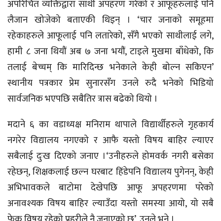
अपरिचित व्यक्तिद्वारा साथी अपहरण गरेको र आफूहरुलाई पनि
लैजान खोजेको बताएकी थिइन् । ‘चार जनाको समूहमा
रहेकाहरुले आफूलाई पनि लतारेको, सँगै भएको साथीलाई लगे,
हामी ८ जना थियौं अब ७ जना भयौंं, टाइले मुखमा बाँधेको, कि
तलाई बेच्चम् कि मारिदिन्छ भनेकाले केही बोल्न सकिएन’
स्थानीय पत्रकार प्रेम सुनारसँग उनले रुदै भनेको भिडियो
सार्वजनिक भएपछि सबैतिर त्रास बढेको थियो ।
मदाने ६ का वडाध्यक्ष मनिराम थापाले विद्यार्थीहरुले गृहकार्य
नगरेर विद्यालय नगएको र आफै यस्तो विषय बाहिर ल्याएर
सबैलाई दुःख दिएको जनाए ।‘उनीहरुले होमवर्क नगरी बसेका
रहेछन्, शिक्षकलाई छल्न घरबाट हिंडेपनि विद्यालय पुगेनन्, केही
अभिभावकले बाटोमा देखेपछि आफू अपहरणमा परेको
अनावश्यक विषय बाहिर ल्याउँदा यस्तो समस्या आयो, यो सबै
फेक विषय रहेको प्रहरीले नै जनाएको छ’, उनले भने ।