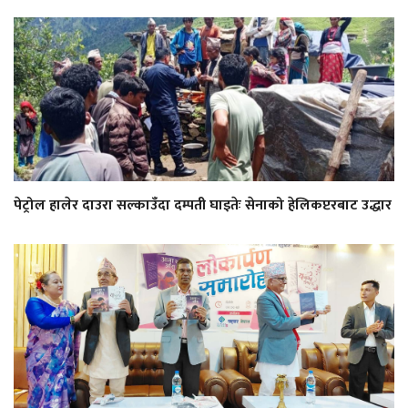
पेट्रोल हालेर दाउरा सल्काउँदा दम्पती घाइतेः सेनाको हेलिकप्टरबाट उद्धार