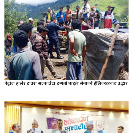
पेट्रोल हालेर दाउरा सल्काउँदा दम्पती घाइतेः सेनाको हेलिकप्टरबाट उद्धार