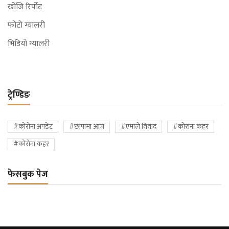
खोजि रिर्पोट
फोटो ग्यालरी
भिडियो ग्यालरी
ट्रेण्डिङ
#कोरोना अपडेट
#छापामा आज
#एमाले विवाद
#कोराना कहर
#कोरोना कहर
फेसबुक पेज