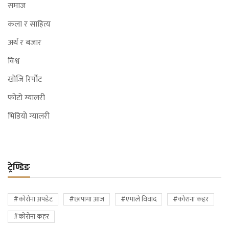
समाज
कला र साहित्य
अर्थ र बजार
विश्व
खोजि रिर्पोट
फोटो ग्यालरी
भिडियो ग्यालरी
ट्रेण्डिङ
#कोरोना अपडेट
#छापामा आज
#एमाले विवाद
#कोराना कहर
#कोरोना कहर