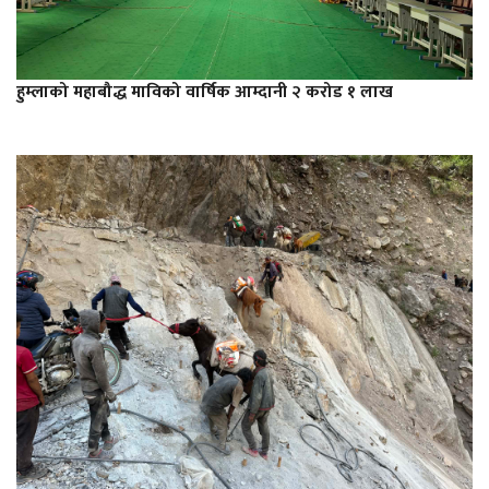
हुम्लाको महाबौद्ध माविको वार्षिक आम्दानी २ करोड १ लाख