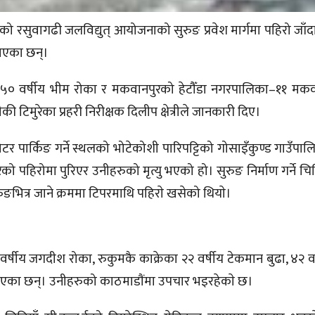
मताको रसुवागढी जलविद्युत् आयोजनाको सुरुङ प्रवेश मार्गमा पहिरो जाँ
 भएका छन्।
का ५० वर्षीय भीम रोका र मकवानपुरको हेटौँडा नगरपालिका–११ मक
की टिमुरेका प्रहरी निरीक्षक दिलीप क्षेत्रीले जानकारी दिए।
टर पार्किङ गर्ने स्थलको भोटेकोशी पारिपट्टिको गोसाइँकुण्ड गाउँपा
को पहिरोमा पुरिएर उनीहरुको मृत्यु भएको हो। सुरुङ निर्माण गर्ने चिन
ुरुङभित्र जाने क्रममा टिपरमाथि पहिराे खसेको थियाे।
र्षीय जगदीश रोका, रुकुमकै काक्रेका २२ वर्षीय टेकमान बुढा, ४२ वर
 भएका छन्। उनीहरुको काठमाडाैंमा उपचार भइरहेकाे छ।