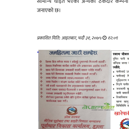
सामान्य घाइते भएका अन्यको ठेकेदार कम्पनी च
जनाएको छ।
प्रकाशित मिति: आइतबार, भदौ ३१, २०७५
१२:०९