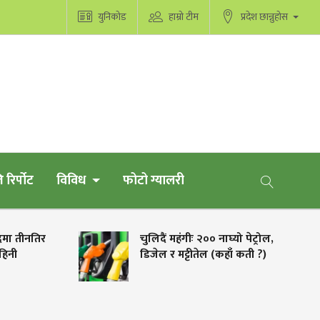
युनिकोड
हाम्रो टीम
प्रदेश छान्नुहोस
 रिर्पोट
विविध
फोटो ग्यालरी
मा तीनतिर
चुलिदैं महंगीः २०० नाघ्यो पेट्रोल,
नी
डिजेल र मट्टीतेल (कहाँ कती ?)