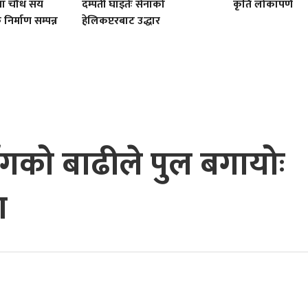
ा चौध सय
दम्पती घाइतेः सेनाको
कृति लोकापर्ण
र्माण सम्पन्न
हेलिकप्टरबाट उद्धार
सँगको बाढीले पुल बगायोः
ा