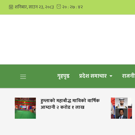
गृहपृष्ठ
प्रदेश समाचार
राजनी
ा
हुम्लाको महाबौद्ध माविको वार्षिक
च
आम्दानी २ करोड १ लाख