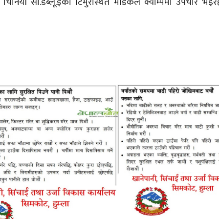
िनियाँ सी.डब्लू.ईको टिमुरेस्थित मेडिकल क्याम्पमा उपचार भइरहे