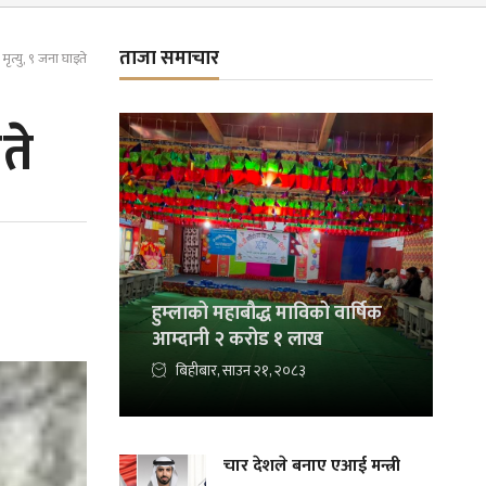
ताजा समाचार
मृत्यु, ९ जना घाइते
ते
हुम्लाको महाबौद्ध माविको वार्षिक
आम्दानी २ करोड १ लाख
बिहीबार, साउन २१, २०८३
चार देशले बनाए एआई मन्त्री