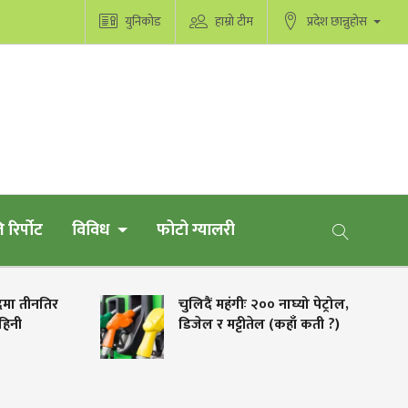
युनिकोड
हाम्रो टीम
प्रदेश छान्नुहोस
 रिर्पोट
विविध
फोटो ग्यालरी
ादमा तीनतिर
चुलिदैं महंगीः २०० नाघ्यो पेट्रोल,
हिनी
डिजेल र मट्टीतेल (कहाँ कती ?)