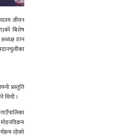
ा सदस्य जीवन
रा)को बिशेष
अध्यक्ष ठान
 अदानचुलीका
ो प्रस्तुति
को थियोे ।
 गाउँपालिका
 मोहनविक्रम
्यक्रम रहेको