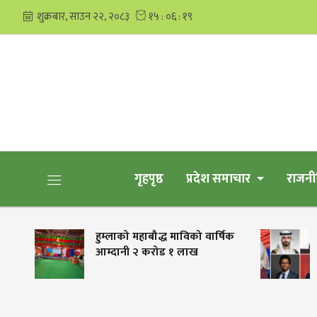
गृहपृष्ठ
प्रदेश समाचार
राजनी
ारा
हुम्लाको महाबौद्ध माविको वार्षिक
आम्दानी २ करोड १ लाख