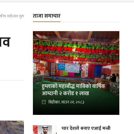
ताजा समाचार
टकीय महोत्सव सुरु
सव
हुम्लाको महाबौद्ध माविको वार्षिक
आम्दानी २ करोड १ लाख
बिहीबार, साउन २१, २०८३
चार देशले बनाए एआई मन्त्री