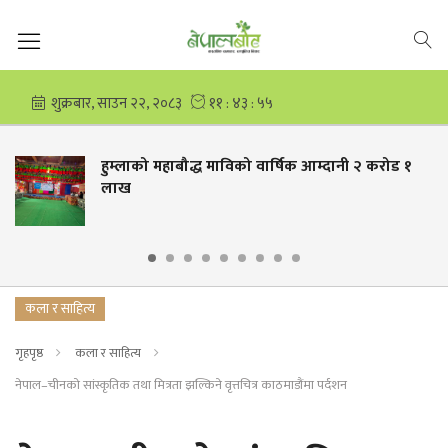
लाको महाबौद्ध माविको वार्षिक आम्दानी २ करोड १
चार 
ख
कला र साहित्य
गृहपृष्ठ
कला र साहित्य
नेपाल–चीनको सांस्कृतिक तथा मित्रता झल्किने वृत्तचित्र काठमाडौंमा पर्दशन