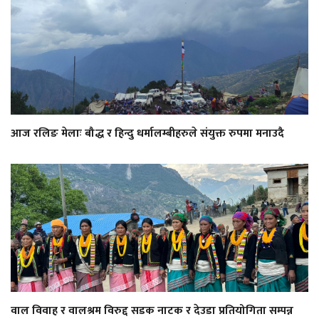
आज रलिङ मेलाः बौद्ध र हिन्दु धर्मालम्बीहरुले संयुक्त रुपमा मनाउदै
वाल विवाह र वालश्रम विरुद्द सडक नाटक र देउडा प्रतियोगिता सम्पन्न