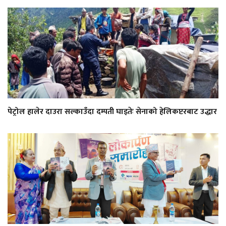
पेट्रोल हालेर दाउरा सल्काउँदा दम्पती घाइतेः सेनाको हेलिकप्टरबाट उद्धार