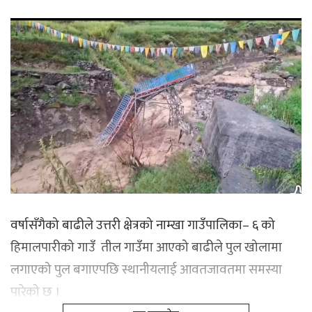
वर्षासँगैको बाढीले उत्तरी क्षेत्रको नाम्खा गाउँपालिका– ६ को
हिमालपारीको गाउँ तील गाउँमा आएको बाढीले पुल खोलामा
लगाएको पुल बगाएपछि स्थानीयलाई आवतजावतमा समस्या
पारेको छ ।