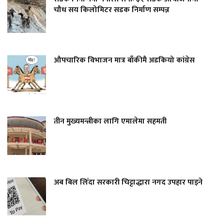
चौध सय किलोमिटर सडक निर्माण सम्पन्न
औपचारिक विभाजन मात्र बाँकीमै अडकियो कांग्रेस
तीन मुख्यमन्त्रीका लागि एमालेमा सहमती
अब बिल लिँदा सरकारी चिट्टाद्धारा नगद उपहार पाइने