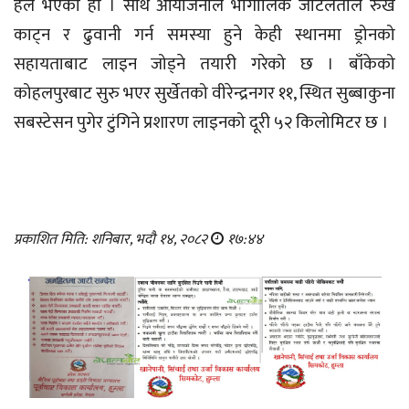
हल भएको हो । साथै आयोजनाले भौगोलिक जटिलताले रुख
काट्न र ढुवानी गर्न समस्या हुने केही स्थानमा ड्रोनको
सहायताबाट लाइन जोड्ने तयारी गरेको छ । बाँकेको
कोहलपुरबाट सुरु भएर सुर्खेतको वीरेन्द्रनगर ११, स्थित सुब्बाकुना
सबस्टेसन पुगेर टुंगिने प्रशारण लाइनको दूरी ५२ किलोमिटर छ ।
प्रकाशित मिति: शनिबार, भदौ १४, २०८२
१७:४४