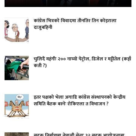
कांग्रेस भित्रको विवादमा तीनतिर तिन कोइराला
दाजुबहिनी
चुलिदैं महंगीः २०० नाघ्यो पेट्रोल, डिजेल र मट्टीतेल (कहाँ
कती ?)
इतर पक्षको भेला अगाडि कांग्रेस संस्थापनको केन्द्रीय
समिति बैठक बस्नेः रोकिएला त विभाजन ?
सडक निर्माणमा नेपाली सेनाः ३२ सडक आयोजनामा