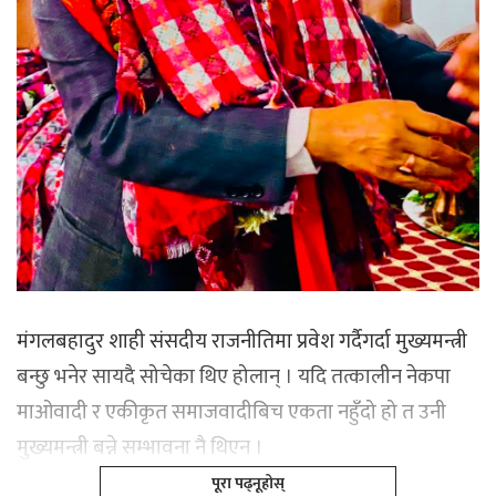
मंगलबहादुर शाही संसदीय राजनीतिमा प्रवेश गर्दैगर्दा मुख्यमन्त्री
बन्छु भनेर सायदै सोचेका थिए होलान् । यदि तत्कालीन नेकपा
माओवादी र एकीकृत समाजवादीबिच एकता नहुँदो हो त उनी
मुख्यमन्त्री बन्ने सम्भावना नै थिएन ।
पूरा पढ्नूहोस्