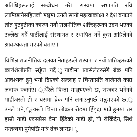
अतिथिहरूलाई सम्बोधन गरे। रास्वपा सभापति रवि
लामिछानेसहितको मञ्चमा उनले सानो महत्वाकांक्षा र देश बनाउने
तीव्र हुटहुटीका कारण नयाँ राजनीतिक शक्तिहरूको उदय भएको
उल्लेख गर्दै पार्टीलाई संस्थागत र स्थापित गर्ने कुरा अहिलेको
आवश्यकता भएको बताए ।
विभिन्न राजनीतिक दलका नेताहरूले रास्वपा र नयाँ शक्तिहरूको
कार्यशैलीप्रति सङ्केत गर्दै ुगाडीमा एक्सेलेटरसँगै ब्रेक पनि
आवश्यक हुनेु भनी दिएको सल्लाह र चिन्ताप्रति बालेनले कडा
जवाफ फर्काए। ूधेरैले चिन्ता मान्नुभएको छ, सरकार भनेको
गाडीजस्तो हो र यसमा ब्रेक पनि लगाउनुपर्छ भन्नुभएको छ,ू
उनले भने, ूत्यस्तो चिन्ता लोकल रोडमा हिँड्दा मात्रै हुन्छ। तर
हाम्रो गाडी एक्सप्रेस वेमा हिँडेको गाडी हो, यो रोकिँदैन, सिधै
गन्तव्यमा पुगेपछि मात्रै ब्रेक लाग्छ।ू