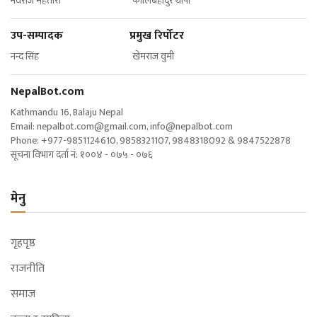
नवराज महतारा कालिबहादुर थापा
उप-सम्पादक प्रमुख रिर्पोटर
नन्द सिंह खेमराज वुमी
NepalBot.com
Kathmandu 16, Balaju Nepal
Email:
nepalbot.com@gmail.com
,
info@nepalbot.com
Phone: +977-9851124610, 9858321107, 9848318092 & 9847522878
सूचना विभाग दर्ता नं: १००४ - ०७५ - ०७६
मेनु
गृहपृष्ठ
राजनीति
समाज