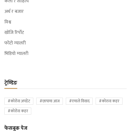
कला र साहित्य
अर्थ र बजार
विश्व
खोजि रिर्पोट
फोटो ग्यालरी
भिडियो ग्यालरी
ट्रेण्डिङ
#कोरोना अपडेट
#छापामा आज
#एमाले विवाद
#कोराना कहर
#कोरोना कहर
फेसबुक पेज