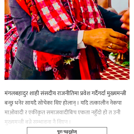
मंगलबहादुर शाही संसदीय राजनीतिमा प्रवेश गर्दैगर्दा मुख्यमन्त्री
बन्छु भनेर सायदै सोचेका थिए होलान् । यदि तत्कालीन नेकपा
माओवादी र एकीकृत समाजवादीबिच एकता नहुँदो हो त उनी
मुख्यमन्त्री बन्ने सम्भावना नै थिएन ।
पूरा पढ्नूहोस्