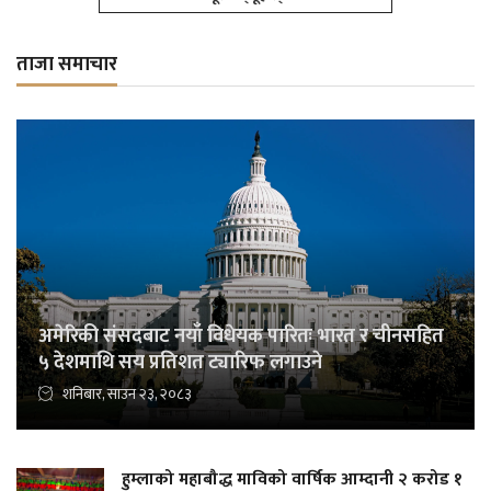
ताजा समाचार
अमेरिकी संसदबाट नयाँ विधेयक पारितः भारत र चीनसहित
५ देशमाथि सय प्रतिशत ट्यारिफ लगाउने
शनिबार, साउन २३, २०८३
हुम्लाको महाबौद्ध माविको वार्षिक आम्दानी २ करोड १