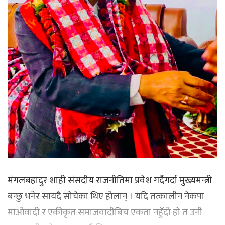
मंगलबहादुर शाही संसदीय राजनीतिमा प्रवेश गर्दैगर्दा मुख्यमन्त्री
बन्छु भनेर सायदै सोचेका थिए होलान् । यदि तत्कालीन नेकपा
माओवादी र एकीकृत समाजवादीबिच एकता नहुँदो हो त उनी