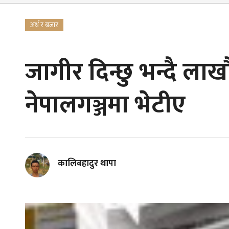
अर्थ र बजार
जागीर दिन्छु भन्दै ला
नेपालगञ्जमा भेटीए
कालिबहादुर थापा