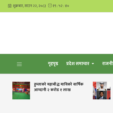
गृहपृष्ठ
प्रदेश समाचार
राजनी
रा
हुम्लाको महाबौद्ध माविको वार्षिक
आम्दानी २ करोड १ लाख