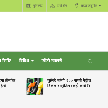
युनिकोड
हाम्रो टीम
प्रदेश छान्नुहोस
 रिर्पोट
विविध
फोटो ग्यालरी
ादमा तीनतिर
चुलिदैं महंगीः २०० नाघ्यो पेट्रोल,
िनी
डिजेल र मट्टीतेल (कहाँ कती ?)