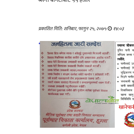
ब्सन्त बोगटीबाट ५५ हजार
प्रकाशित मिति: शनिबार, फागुन २५, २०७५
१४:०३