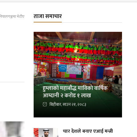
ताजा समाचार
 नेपालगञ्जमा भेटीए
हुम्लाको महाबौद्ध माविको वार्षिक
आम्दानी २ करोड १ लाख
बिहीबार, साउन २१, २०८३
चार देशले बनाए एआई मन्त्री