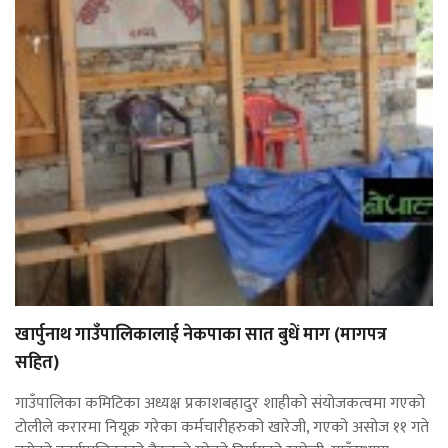
खार्पुनाथ गाउँपालिकालाई नेकपाका सात बुधें माग (मागपत्र
सहित)
गाउँपालिका कमिटिका अध्यक्ष प्रकाशबहादुर शाहीको संयोजकत्वमा गएको
टोलीले करारमा नियूक्र गरेका कर्मचारीहरुको खारेजी, गएको असोज ११ गते