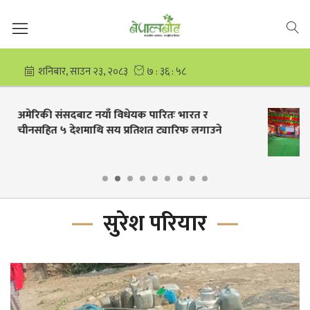
हुम्लाको महाबौद्ध माविको वार्षिक आम्दानी २ करोड १
लाख
सुरेश परियार