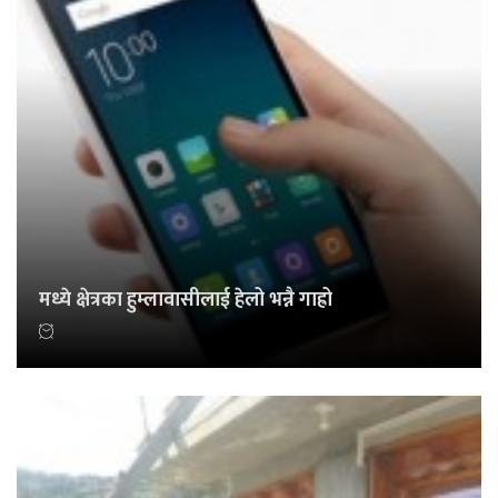
मध्ये क्षेत्रका हुम्लावासीलाई हेलो भन्नै गाह्रो