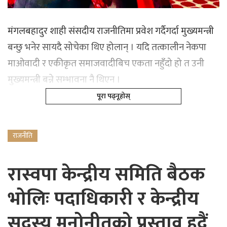
मंगलबहादुर शाही संसदीय राजनीतिमा प्रवेश गर्दैगर्दा मुख्यमन्त्री
बन्छु भनेर सायदै सोचेका थिए होलान् । यदि तत्कालीन नेकपा
माओवादी र एकीकृत समाजवादीबिच एकता नहुँदो हो त उनी
मुख्यमन्त्री बन्ने सम्भावना नै थिएन ।
पूरा पढ्नूहोस्
राजनीति
रास्वपा केन्द्रीय समिति बैठक
भोलिः पदाधिकारी र केन्द्रीय
सदस्य मनोनीतको प्रस्ताव हुदैं