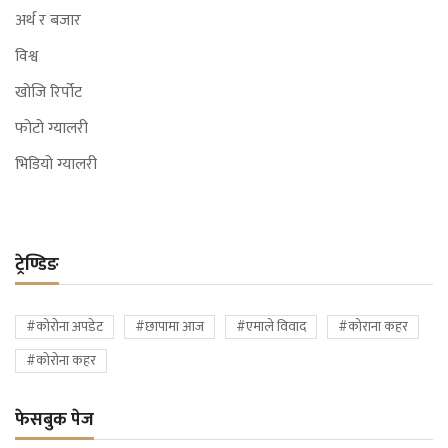
अर्थ र बजार
विश्व
खोजि रिर्पोट
फोटो ग्यालरी
भिडियो ग्यालरी
ट्रेण्डिङ
#कोरोना अपडेट
#छापामा आज
#एमाले विवाद
#कोराना कहर
#कोरोना कहर
फेसबुक पेज