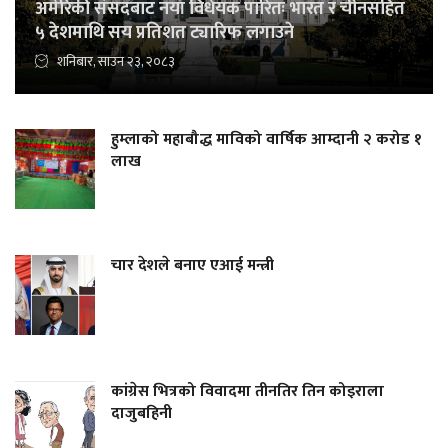
अमेरिकी संसदबाट नयाँ विधेयक पारितः भारत र चीनसहित
५ देशमाथि सय प्रतिशत ट्यारिफ लगाउने
शनिबार, साउन २३, २०८३
हुम्लाको महाबौद्ध माविको वार्षिक आम्दानी २ करोड १
लाख
चार देशले बनाए एआई मन्त्री
कांग्रेस भित्रको विवादमा तीनतिर तिन कोइराला
दाजुबहिनी