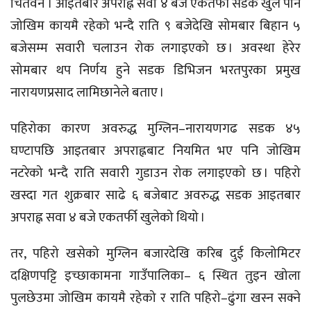
चितवन । आइतबार अपराह्न सवा ४ बजे एकतर्फी सडक खुले पनि
जोखिम कायमै रहेको भन्दै राति ९ बजेदेखि सोमबार बिहान ५
बजेसम्म सवारी चलाउन रोक लगाइएको छ । अवस्था हेरेर
सोमबार थप निर्णय हुने सडक डिभिजन भरतपुरका प्रमुख
नारायणप्रसाद लामिछानेले बताए ।
पहिरोका कारण अवरुद्ध मुग्लिन–नारायणगढ सडक ४५
घण्टापछि आइतबार अपराह्नबाट नियमित भए पनि जोखिम
नटरेको भन्दै राति सवारी गुडाउन रोक लगाइएको छ । पहिरो
खस्दा गत शुक्रबार साढे ६ बजेबाट अवरुद्ध सडक आइतबार
अपराह्न सवा ४ बजे एकतर्फी खुलेको थियो ।
तर, पहिरो खसेको मुग्लिन बजारदेखि करिब दुई किलोमिटर
दक्षिणपट्टि इच्छाकामना गाउँपालिका– ६ स्थित तुइन खोला
पुलछेउमा जोखिम कायमै रहेको र राति पहिरो–ढुंगा खस्न सक्ने