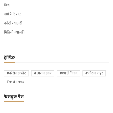
विश्व
खोजि रिर्पोट
फोटो ग्यालरी
भिडियो ग्यालरी
ट्रेण्डिङ
#कोरोना अपडेट
#छापामा आज
#एमाले विवाद
#कोराना कहर
#कोरोना कहर
फेसबुक पेज