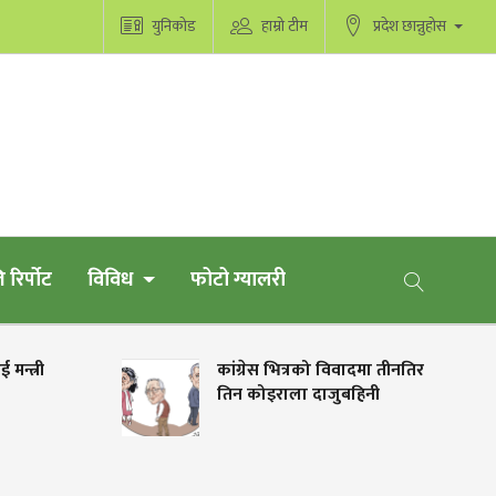
युनिकोड
हाम्रो टीम
प्रदेश छान्नुहोस
 रिर्पोट
विविध
फोटो ग्यालरी
कांग्रेस भित्रको विवादमा तीनतिर
तिन कोइराला दाजुबहिनी