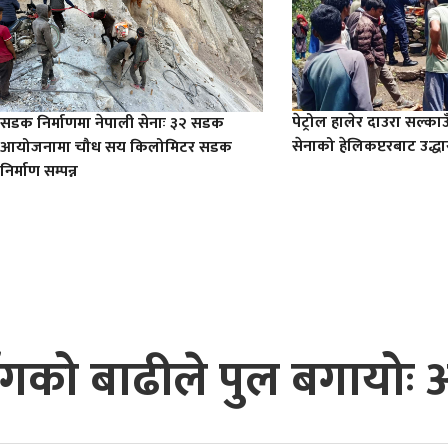
पेट्रोल हालेर दाउरा सल्काउ
सडक निर्माणमा नेपाली सेनाः ३२ सडक
सेनाको हेलिकप्टरबाट उद्धा
आयोजनामा चौध सय किलोमिटर सडक
निर्माण सम्पन्न
ासँगको बाढीले पुल बगाय