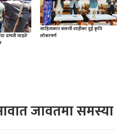
साहित्यकार बसन्ती शाहीका दुई कृति
लोकापर्ण
ँदा दम्पती घाइतेः
र
ोः आवात जावतमा समस्या