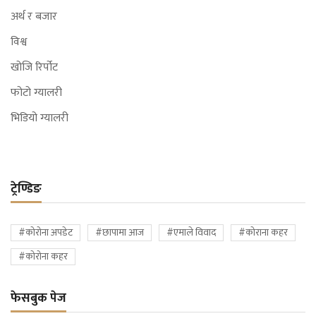
अर्थ र बजार
विश्व
खोजि रिर्पोट
फोटो ग्यालरी
भिडियो ग्यालरी
ट्रेण्डिङ
#कोरोना अपडेट
#छापामा आज
#एमाले विवाद
#कोराना कहर
#कोरोना कहर
फेसबुक पेज