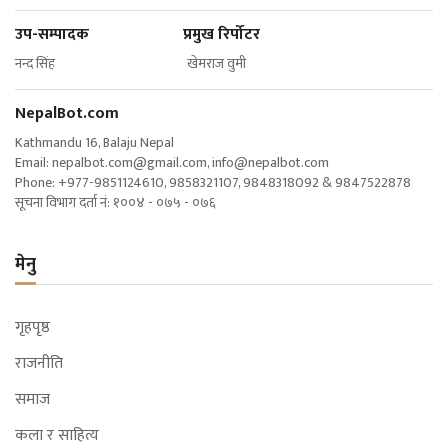
उप-सम्पादक प्रमुख रिर्पोटर
नन्द सिंह खेमराज वुमी
NepalBot.com
Kathmandu 16, Balaju Nepal
Email:
nepalbot.com@gmail.com
,
info@nepalbot.com
Phone: +977-9851124610, 9858321107, 9848318092 & 9847522878
सूचना विभाग दर्ता नं: १००४ - ०७५ - ०७६
मेनु
गृहपृष्ठ
राजनीति
समाज
कला र साहित्य