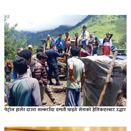
पेट्रोल हालेर दाउरा सल्काउँदा दम्पती घाइतेः सेनाको हेलिकप्टरबाट उद्धार