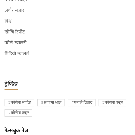
अर्थ र बजार
विश्व
खोजि रिर्पोट
फोटो ग्यालरी
भिडियो ग्यालरी
ट्रेण्डिङ
#कोरोना अपडेट
#छापामा आज
#एमाले विवाद
#कोराना कहर
#कोरोना कहर
फेसबुक पेज