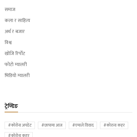
समाज
कला र साहित्य
अर्थ र बजार
विश्व
खोजि रिर्पोट
फोटो ग्यालरी
भिडियो ग्यालरी
ट्रेण्डिङ
#कोरोना अपडेट
#छापामा आज
#एमाले विवाद
#कोराना कहर
#कोरोना कहर