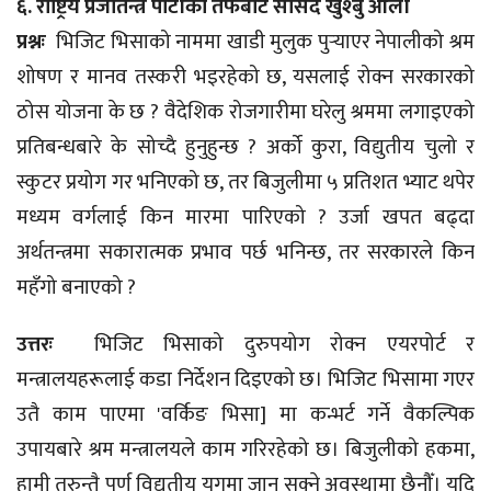
६. राष्ट्रिय प्रजातन्त्र पार्टीको तर्फबाट सांसद खुश्बु ओली
प्रश्नः
भिजिट भिसाको नाममा खाडी मुलुक पुर्‍याएर नेपालीको श्रम
शोषण र मानव तस्करी भइरहेको छ, यसलाई रोक्न सरकारको
ठोस योजना के छ ? वैदेशिक रोजगारीमा घरेलु श्रममा लगाइएको
प्रतिबन्धबारे के सोच्दै हुनुहुन्छ ? अर्को कुरा, विद्युतीय चुलो र
स्कुटर प्रयोग गर भनिएको छ, तर बिजुलीमा ५ प्रतिशत भ्याट थपेर
मध्यम वर्गलाई किन मारमा पारिएको ? उर्जा खपत बढ्दा
अर्थतन्त्रमा सकारात्मक प्रभाव पर्छ भनिन्छ, तर सरकारले किन
महँगो बनाएको ?
उत्तरः
भिजिट भिसाको दुरुपयोग रोक्न एयरपोर्ट र
मन्त्रालयहरूलाई कडा निर्देशन दिइएको छ। भिजिट भिसामा गएर
उतै काम पाएमा 'वर्किङ भिसा] मा कन्भर्ट गर्ने वैकल्पिक
उपायबारे श्रम मन्त्रालयले काम गरिरहेको छ। बिजुलीको हकमा,
हामी तुरुन्तै पूर्ण विद्युतीय युगमा जान सक्ने अवस्थामा छैनौँ। यदि