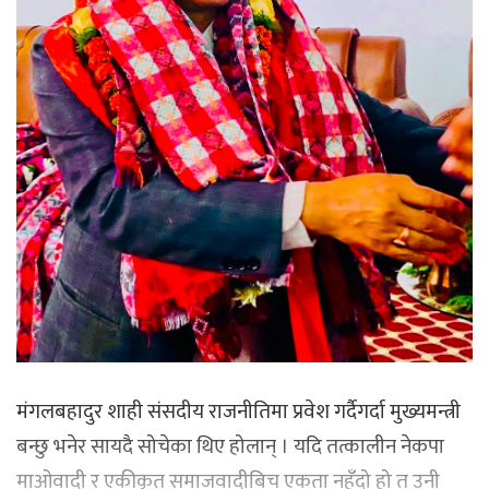
मंगलबहादुर शाही संसदीय राजनीतिमा प्रवेश गर्दैगर्दा मुख्यमन्त्री
बन्छु भनेर सायदै सोचेका थिए होलान् । यदि तत्कालीन नेकपा
माओवादी र एकीकृत समाजवादीबिच एकता नहुँदो हो त उनी