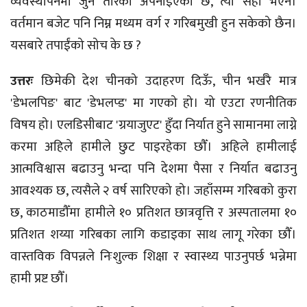
व्यवस्थापनमा जुन तरिका अपनाइएको छ, त्यो सही भएन।
वर्तमान बजेट पनि निम्न मध्यम वर्ग र गरिबमुखी हुन सकेको छैन।
यसबारे तपाईंको सोच के छ ?
उत्तरः
छिमेकी देश चीनको उदाहरण दिऊँ, चीन भर्खरै मात्र
'डेभलपिङ' बाट 'डेभलप्ड' मा गएको हो। यो एउटा रणनीतिक
विषय हो। एलडिसीबाट 'ग्रयाजुएट' हुँदा निर्यात हुने सामानमा लाग्ने
करमा अहिले हामीले छुट पाइरहेका छौँ। अहिले हामीलाई
आत्मविश्वास बढाउनु भन्दा पनि देशमा पैसा र निर्यात बढाउनु
आवश्यक छ, त्यसैले २ वर्ष सारिएको हो। जहाँसम्म गरिबको कुरा
छ, काठमाडौँमा हामीले १० प्रतिशत छात्रवृत्ति र अस्पतालमा १०
प्रतिशत शय्या गरिबका लागि कडाइका साथ लागू गरेका छौँ।
वास्तविक विपन्नले निःशुल्क शिक्षा र स्वास्थ्य पाउनुपर्छ भन्नेमा
हामी प्रष्ट छौँ।