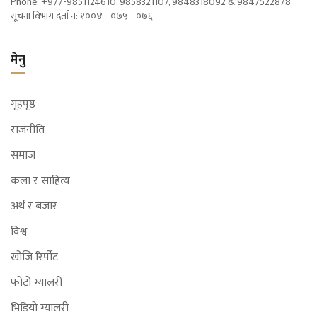
Phone: +977-9851124610, 9858321107, 9848318092 & 9847522878
सूचना विभाग दर्ता नं: १००४ - ०७५ - ०७६
मेनु
गृहपृष्ठ
राजनीति
समाज
कला र साहित्य
अर्थ र बजार
विश्व
खोजि रिर्पोट
फोटो ग्यालरी
भिडियो ग्यालरी