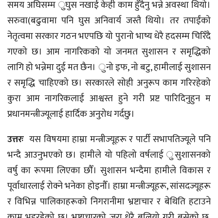
समय अघिसम्म ुघुस नखाई केही काम हुँदैनु भन्ने अवस्था थियो।
सरुवा(बढुवामा पनि घुस अनिवार्य जस्तै थियो। तर तपाईंको
नेतृत्वमा सरकार गठन भएपछि यो पुरानो भाष्य धेरै हदसम्म चिरिँदै
गएको छ। आम नागरिकको यो जनमत सुशासन र समृद्धिको
लागि हो भन्नेमा दुई मत छैन। ुनो इफ, नो बटु, हामीलाई सुशासन
र समृद्धि चाहिएको छ। सरकारले सोही अनुरूप काम गरिरहेको
कुरा आम नागरिकलाई आश्वस्त हुने गरी प्रष्ट पारिदिनुहुन म
प्रधानमन्त्रीज्यूलाई हार्दिक अनुरोध गर्दछु।
उत्तरः
यस विषयमा हाम्रा मन्त्रीज्यूहरू र पार्टी सभापतिज्यूले पनि
भन्दै आउनुभएको छ। हामीले यो पहिलो वर्षलाई ुसुशासनको
वर्षु का रूपमा लिएका छौँ। सुशासन भन्दैमा हामीले विकास र
पूर्वाधारलाई रोक्ने भनेका होइनौँ। हाम्रा मन्त्रीज्यूहरू, सांसदज्यूहरू
र विभिन्न पालिकाहरूको निगरानीमा भ्रष्टाचार र बेथिति हटाउने
काम भइरहेको छ। भ्रष्टाचारको जरा धेरै बलियो गरी बसेको छ,