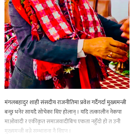
मंगलबहादुर शाही संसदीय राजनीतिमा प्रवेश गर्दैगर्दा मुख्यमन्त्री
बन्छु भनेर सायदै सोचेका थिए होलान् । यदि तत्कालीन नेकपा
माओवादी र एकीकृत समाजवादीबिच एकता नहुँदो हो त उनी
मुख्यमन्त्री बन्ने सम्भावना नै थिएन ।