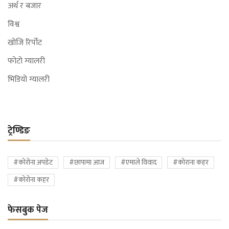
अर्थ र बजार
विश्व
खोजि रिर्पोट
फोटो ग्यालरी
भिडियो ग्यालरी
ट्रेण्डिङ
#कोरोना अपडेट
#छापामा आज
#एमाले विवाद
#कोराना कहर
#कोरोना कहर
फेसबुक पेज