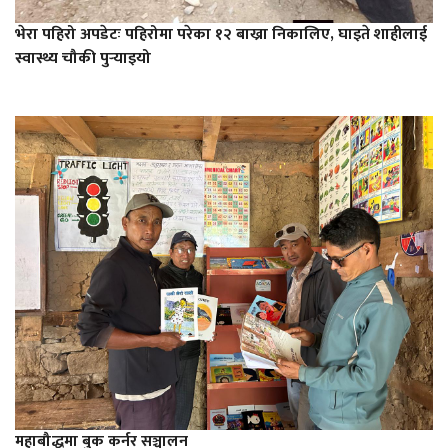
भेरा पहिरो अपडेटः पहिरोमा परेका १२ बाख्रा निकालिए, घाइते शाहीलाई
स्वास्थ्य चौकी पुर्‍याइयो
महाबौद्धमा बुक कर्नर सञ्चालन