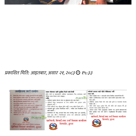
प्रकाशित मिति: आइतबार, असार २१, २०८३
१५:३३