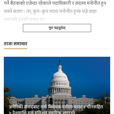
गर्ने बैठकको एजेन्डा रहेकाले पदाधिकारी र सदस्य मनोनीत हुन
सक्ने बताए । तर, कुन–कुन पदमा मनोनीत हुन्छ भन्ने थाहा
नभएको उनको भनाइ छ ।
पूरा पढ्नूहोस्
ताजा समाचार
अमेरिकी संसदबाट नयाँ विधेयक पारितः भारत र चीनसहित
५ देशमाथि सय प्रतिशत ट्यारिफ लगाउने