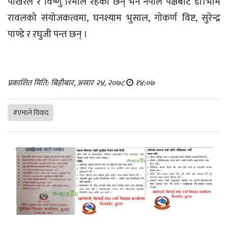
पोखरेल र विष्णु रिमाल रहेका छन् भने नेपाल पक्षबाट डा।भीम
रावलको संयोजकत्वमा, घनश्याम भुसाल, गोकर्ण विष्ट, सुरेन्द्र
पाण्डे र रघुजी पन्त छन् ।
प्रकाशित मिति: बिहीबार, असार २४, २०७८
१४:०७
#एमाले विवाद