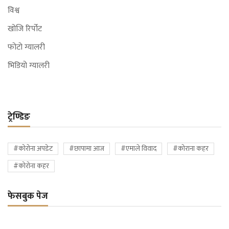
विश्व
खोजि रिर्पोट
फोटो ग्यालरी
भिडियो ग्यालरी
ट्रेण्डिङ
#कोरोना अपडेट
#छापामा आज
#एमाले विवाद
#कोराना कहर
#कोरोना कहर
फेसबुक पेज