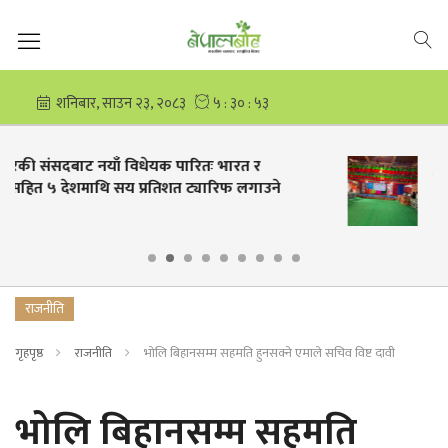
ः भारत र
हुम्लाको महाबौद्ध माविको वार्षिक आम
ारिफ लगाउने
लाख
राजनीति
गृहपृष्ठ
राजनीति
भोलि बिहानसम्म सहमति हुनसक्ने एमाले सचिव विष्ट दावी
भोलि बिहानसम्म सहमति