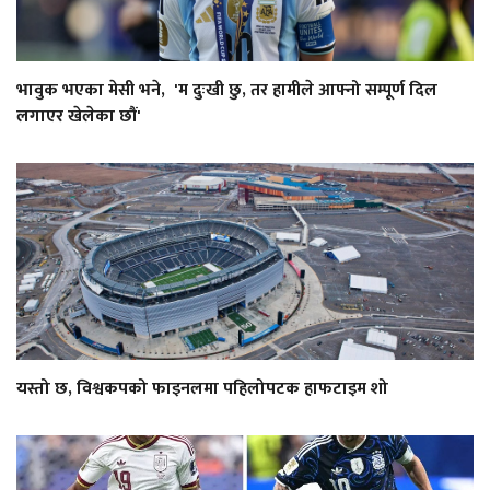
भावुक भएका मेसी भने, 'म दुःखी छु, तर हामीले आफ्नो सम्पूर्ण दिल
लगाएर खेलेका छौं'
यस्तो छ, विश्वकपको फाइनलमा पहिलोपटक हाफटाइम शो