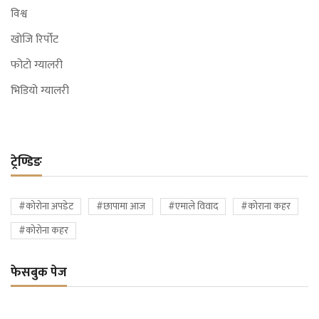
विश्व
खोजि रिर्पोट
फोटो ग्यालरी
भिडियो ग्यालरी
ट्रेण्डिङ
#कोरोना अपडेट
#छापामा आज
#एमाले विवाद
#कोराना कहर
#कोरोना कहर
फेसबुक पेज