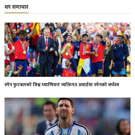
थप समाचार
स्पेन फुटबलको विश्व च्याम्पियनः व्यक्तिगत अवार्डमा स्पेनको बर्चस्व