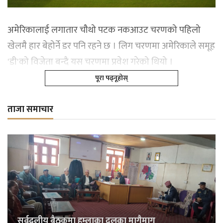
अमेरिकालाई लगातार चौथो पटक नकआउट चरणको पहिलो
खेलमै हार बेहोर्ने डर पनि रहने छ । लिग चरणमा अमेरिकाले समूह
'डी'को विजेता बन्दै यस चरणमा प्रवेश गरेको थियो ।
पूरा पढ्नूहोस्
ताजा समाचार
सर्वदलीय बैठकमा हुम्लाका दलका मागैमाग