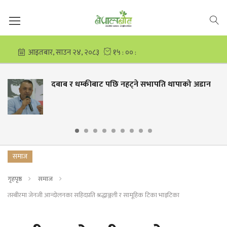
 धम्कीबाट पछि नहट्ने सभापति थापाको अडान
पत्नी आर
सम्बोधन 
समाज
गृहपृष्ठ
समाज
तस्बीरमा जेनजी आन्दोलनका सहिदप्रति श्रद्धाञ्जली र सामूहिक टिका भाइटिका