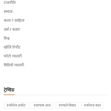
राजनीति
समाज
कला र साहित्य
अर्थ र बजार
विश्व
खोजि रिर्पोट
फोटो ग्यालरी
भिडियो ग्यालरी
ट्रेण्डिङ
#कोरोना अपडेट
#छापामा आज
#एमाले विवाद
#कोराना कहर