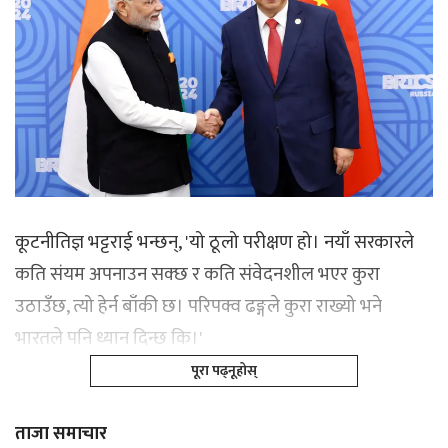
कूटनीतिज्ञ भट्टराई भन्छन्, 'यो ठूलो परीक्षण हो। नयाँ सरकारले
कति संयम अपनाउन सक्छ र कति संवेदनशील भएर कुरा
उठाउँछ, त्यो हेर्न बाँकी छ। परिपक्व ढङ्गले कुरा राख्यो भने
भारतले पनि ध्यान दिन्छ कि।'
पूरा पढ्नूहोस्
ताजा समाचार