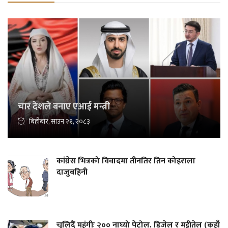
चार देशले बनाए एआई मन्त्री
बिहीबार, साउन २१, २०८३
कांग्रेस भित्रको विवादमा तीनतिर तिन कोइराला
दाजुबहिनी
चुलिदैं महंगीः २०० नाघ्यो पेट्रोल, डिजेल र मट्टीतेल (कहाँ