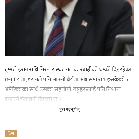
ट्रम्पले इरानमाथि निरन्तर स्थलगत कारबाहीको धम्की दिइरहेका
छन् । यता, इरानले पनि आफ्नो धैर्यता अब समाप्त भइसकेको र
अमेरिकाका साथै उसका सहयोगी राष्ट्रहरूलाई पनि निशाना
बनाउने चेतावनी दिएको छ ।
पूरा पढ्नूहोस्
विश्व