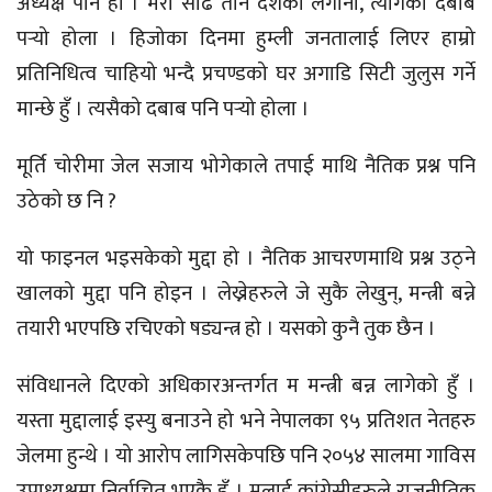
अध्यक्ष पनि हो । मेरो साढे तीन दशको लगानी, त्यागको दबाब
पर्‍यो होला । हिजोका दिनमा हुम्ली जनतालाई लिएर हाम्रो
प्रतिनिधित्व चाहियो भन्दै प्रचण्डको घर अगाडि सिटी जुलुस गर्ने
मान्छे हुँ । त्यसैको दबाब पनि पर्‍यो होला ।
मूर्ति चोरीमा जेल सजाय भोगेकाले तपाई माथि नैतिक प्रश्न पनि
उठेको छ नि ?
यो फाइनल भइसकेको मुद्दा हो । नैतिक आचरणमाथि प्रश्न उठ्ने
खालको मुद्दा पनि होइन । लेख्नेहरुले जे सुकै लेखुन्, मन्त्री बन्ने
तयारी भएपछि रचिएको षड्यन्त्र हो । यसको कुनै तुक छैन ।
संविधानले दिएको अधिकारअन्तर्गत म मन्त्री बन्न लागेको हुँ ।
यस्ता मुद्दालाई इस्यु बनाउने हो भने नेपालका ९५ प्रतिशत नेतहरु
जेलमा हुन्थे । यो आरोप लागिसकेपछि पनि २०५४ सालमा गाविस
उपाध्यक्षमा निर्वाचित भएकै हुँ । मलाई कांग्रेसीहरुले राजनीतिक