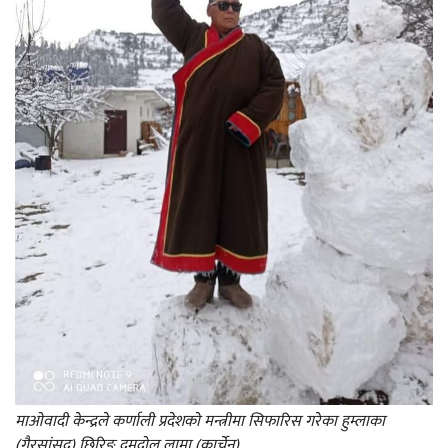
माओवादी केन्द्रले कर्णाली प्रदेशको मन्त्रीमा सिफारिस गरेका हुम्लाका
(गैरसांसद) छिरिङ दमदोल लामा (कार्चेन)