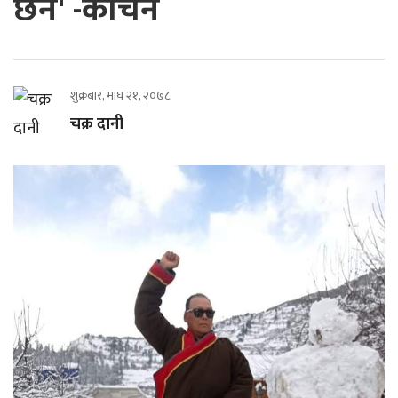
छैन' -कार्चेन
शुक्रबार, माघ २१, २०७८
चक्र दानी