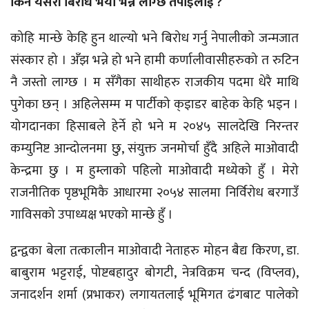
किन यसरी बिरोध भयो भन्ने लाग्छ तपाइलाई ?
कोहि मान्छे केहि हुन थाल्यो भने बिरोध गर्नु नेपालीको जन्मजात
संस्कार हो । अँझ भन्ने हो भने हामी कर्णालीवासीहरुको त रुटिन
नै जस्तो लाग्छ । म सँगैका साथीहरु राजकीय पदमा धेरै माथि
पुगेका छन् । अहिलेसम्म म पार्टीको क्इाडर बाहेक केहि भइन ।
योगदानका हिसाबले हेर्ने हो भने म २०४५ सालदेखि निरन्तर
कम्युनिष्ट आन्दोलनमा छु, संयुक्त जनमोर्चा हुँदै अहिले माओवादी
केन्द्रमा छु । म हुम्लाको पहिलो माओवादी मध्येको हुँ । मेरो
राजनीतिक पृष्ठभूमिकै आधारमा २०५४ सालमा निर्विरोध बरगाउँ
गाविसको उपाध्यक्ष भएको मान्छे हुँ ।
द्वन्द्वका बेला तत्कालीन माओवादी नेताहरु मोहन बैद्य किरण, डा.
बाबुराम भट्टराई, पोष्टबहादुर बोगटी, नेत्रविक्रम चन्द (विप्लव),
जनादर्शन शर्मा (प्रभाकर) लगायतलाई भूमिगत ढंगबाट पालेको