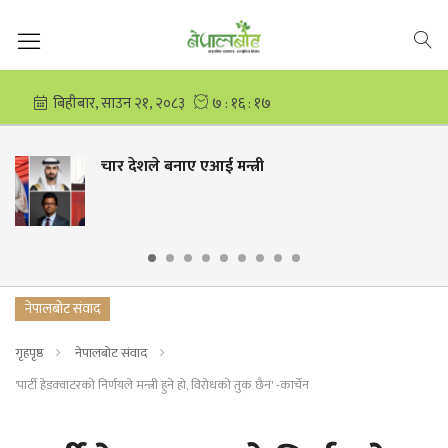
ाए एआई मन्त्री
कांग्रेस भित
दाजुबहिनी
नेपालबोट संवाद
गृहपृष्ठ
नेपालबोट संवाद
'पार्टी हेडक्वाटरको निर्णयले मन्त्री हुने हो, विरोधको तुक छैन' -कार्चेन