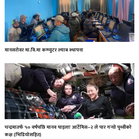
मानसरोवर मा.वि.मा कम्प्युटर ल्याब स्थापना
चन्द्रमातर्फ ५० वर्षपछि मानव पाइलाः आर्टेमिस–२ ले पार गर्‍यो पृथ्वीको
कक्ष (भिडियोसहित)