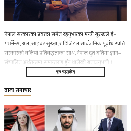
नेपाल सरकारका प्रवक्ता समेत रहनुभएका मन्त्री गुरुङले ई–
गभर्नेन्स, अल, साइबर सुरक्षा, र डिजिटल सार्वजनिक पूर्वाधारप्रति
सरकारको बलियो प्रतिबद्धताका साथ, नेपाल द्रुत गतिमा ज्ञान–
संचालित अर्थतन्त्रमा रूपान्तरण हुँन थालेको बताउनुभयो ।
पूरा पढ्नूहोस्
ताजा समाचार