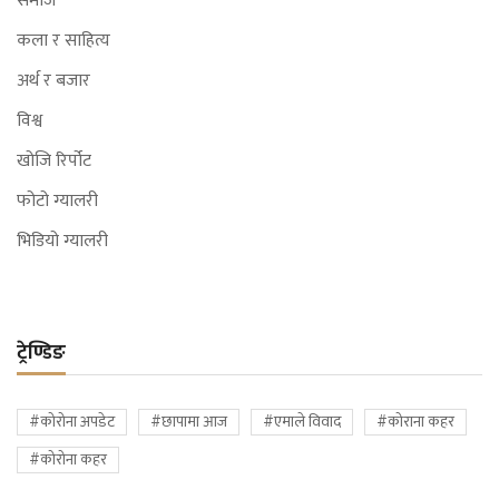
समाज
कला र साहित्य
अर्थ र बजार
विश्व
खोजि रिर्पोट
फोटो ग्यालरी
भिडियो ग्यालरी
ट्रेण्डिङ
#कोरोना अपडेट
#छापामा आज
#एमाले विवाद
#कोराना कहर
#कोरोना कहर