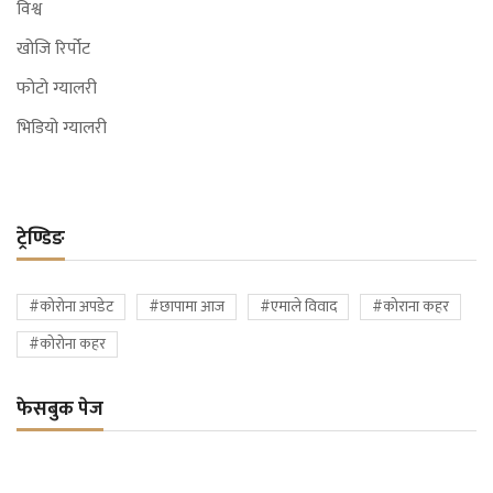
विश्व
खोजि रिर्पोट
फोटो ग्यालरी
भिडियो ग्यालरी
ट्रेण्डिङ
#कोरोना अपडेट
#छापामा आज
#एमाले विवाद
#कोराना कहर
#कोरोना कहर
फेसबुक पेज