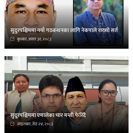
सुदुरपश्चिममा नयाँ गठबन्धनका लागि नेकपाले राख्यो सर्त
बुधबार, असार ३१, २०८३
सुदूरपश्चिममा एमालेका चार मन्त्री फेरिँदै
आइतबार, जेठ २४, २०८३