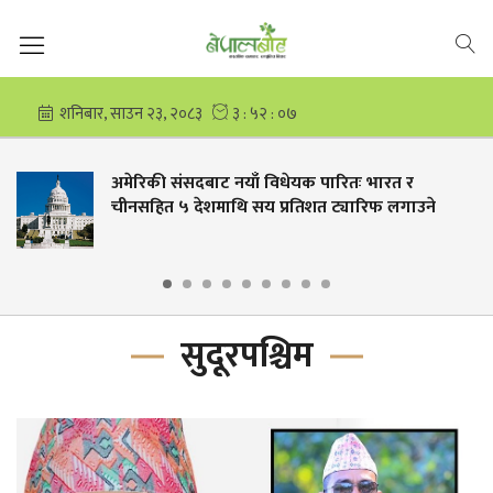
यक पारितः भारत र
हुम्लाको महाबौद्ध माविको व
तिशत ट्यारिफ लगाउने
लाख
सुदूरपश्चिम