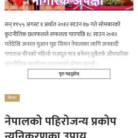
सन् १९५५ अगस्ट १ अर्थात २०१२ साउन १७ गते सोमबारको
कुटनीतिक छलफलले सफलता पाएपछि १८ साउन २०१२
गतेदेखि जनरल युआन चुङ सियन नेपालका लागि जनवादी
गणतन्त्र चीनको पहिलो राजदूत मात्र बनेनन् दुवैतर्फ औपचारिक
कुटनीतिक कार्यालय स्थापनाको ढोका खुल्यो ।
पूरा पढ्नूहोस्
बिचार
नेपालको पहिरोजन्य प्रकोप
न्यूनिकरणका उपाय