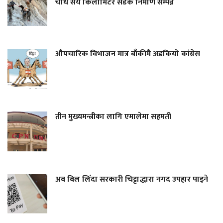
चौध सय किलोमिटर सडक निर्माण सम्पन्न
औपचारिक विभाजन मात्र बाँकीमै अडकियो कांग्रेस
तीन मुख्यमन्त्रीका लागि एमालेमा सहमती
अब बिल लिँदा सरकारी चिट्टाद्धारा नगद उपहार पाइने