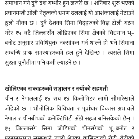
समाधान गर्न दुवै देश गम्भीर हुन जरुरी छ । शनिबार शुरु भएको
प्रधानमन्त्री ओली नेतृत्वको भ्रमण दललाई यो आशंकालाई मेटाउने
ठूलो मौका छ । दुवै देशका सिमा विद्हरुको विज्ञ टोली गठन
गरेर १५ वटै जिल्लासँग जोडिएका सिमा क्षेत्रको विद्यमान भू–
बनोट अनुसार प्रविधियुक्त नक्सांकन गर्न थाल्ने हो भने सिमाना
सम्बन्धि प्रायः समस्याहरुको हल हुने देखिन्छ । त्यसले सिमा
सुरक्षा चुनौतीमा पनि कमी ल्याउने छ ।
खोलिएका नाकाहरुको सञ्चालन र नयाँको सहमती
चीन र नेपाललाई १४ सय १४ किलोमिटर लामो सीमारेखाले
जोडेको छ । भौगोलिक विविधता र पूर्वाधार विकास अभावले
नेपाल र चीनबीचको कनेक्टिभिटी अँझै सहज बनिसकेको छैन् ।
१५ जिल्लासँग सिमा जोडिएको चीनसँगको भू–बनोट र
परम्पम्परागत सम्बन्धले उत्तरी क्षेत्रका वासिन्दाको रोटी–वेटीको