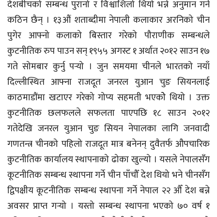
देशबीचको सम्बन्ध पुरानो र विश्वाशिलो थियो भन्ने अनुमान गर्न
कठिन छैन् । १३औं शताब्दीमा नेपाली कलाकार अरनिको चीन
पुगेर आफ्नो कलाको बिस्तार गरेको पौराणीक सम्बन्धले
कुटनीतिक रुप पाउन सन् १९५५ अगस्ट १ अर्थात २०१२ साउन १७
गते सोमबार कुर्नु पर्‍यो । जुन समयमा चीनले भारतको नयाँ
दिल्लीस्थित आफ्ना राजदूत जनरल युआन चुङ सियनलाई
काठमाडौंमा खटाएर गरेको गोप्य सहमती भएकोे थियो । उक्त
कुटनीतिक छलफलले सफलता पाएपछि १८ साउन २०१२
गतेदेखि जनरल युआन चुङ सियन नेपालका लागि जनवादी
गणतन्त्र चीनको पहिलो राजदूत मात्र बनेनन् दुवैतर्फ औपचारिक
कुटनीतिक कार्यालय स्थापनाको ढोका खुल्यो । यसले नेपालसँग
कूटनीतिक सम्बन्ध स्थापना गर्ने चीन पाँचौँ देश थियो भने चीनसँग
द्विपक्षीय कूटनीतिक सम्बन्ध स्थापना गर्ने नेपाल २२ औँ देश बन्ने
अवसर प्राप्त गर्‍यो । यस्तो सम्बन्ध स्थापना भएको ७० वर्ष १