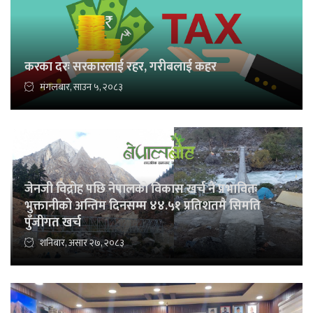
करका दरः सरकारलाई रहर, गरीबलाई कहर
मंगलबार, साउन ५, २०८३
जेनजी विद्रोह पछि नेपालको विकास खर्च नैं प्रभावितः
भुक्तानीको अन्तिम दिनसम्म ४४.५१ प्रतिशतमै सिमति
पुँजीगत खर्च
शनिबार, असार २७, २०८३