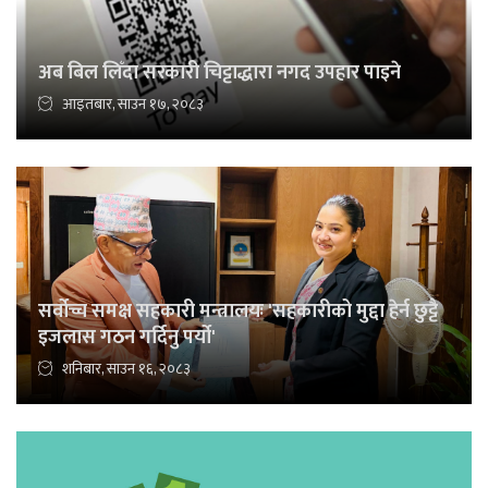
अब बिल लिँदा सरकारी चिट्टाद्धारा नगद उपहार पाइने
आइतबार, साउन १७, २०८३
सर्वोच्च समक्ष सहकारी मन्त्रालयः 'सहकारीको मुद्दा हेर्न छुट्टै
इजलास गठन गर्दिनु पर्यो'
शनिबार, साउन १६, २०८३